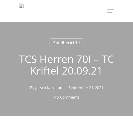
Skip
Menu
to
main
content
Spielberichte
TCS Herren 70I – TC
Kriftel 20.09.21
By
Jotsch Kalveram
September 21, 2021
No Comments