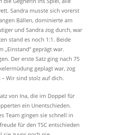
die Gegnerin ins Spiel, alle
ett. Sandra musste sich vorerst
langen Bällen, dominierte am
eutiger und Sandra zog durch, war
uten stand es noch 1:1. Beide
m „Einstand“ geprägt war.
gen. Der erste Satz ging nach 75
skelermüdung geplagt war, zog
 – Wir sind stolz auf dich.
tz von Ina, die im Doppel für
upperten ein Unentschieden.
es Team gingen sie schnell in
lfreude für den TSC entschieden
l sie zuvor noch nie