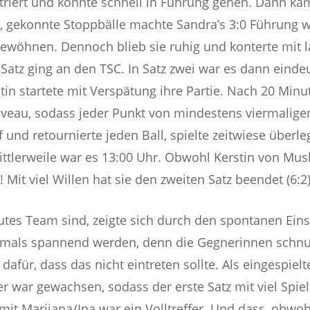
ntriert und konnte schnell in Führung gehen. Dann kam 
k, gekonnte Stoppbälle machte Sandra’s 3:0 Führung w
gewöhnen. Dennoch blieb sie ruhig und konterte mit 
 Satz ging an den TSC. In Satz zwei war es dann eind
stin startete mit Verspätung ihre Partie. Nach 20 Min
veau, sodass jeder Punkt von mindestens viermalige
 und retournierte jeden Ball, spielte zeitwiese überle
Mittlerweile war es 13:00 Uhr. Obwohl Kerstin von Mu
 Mit viel Willen hat sie den zweiten Satz beendet (6:2)
tes Team sind, zeigte sich durch den spontanen Einsa
ochmals spannend werden, denn die Gegnerinnen schn
afür, dass das nicht eintreten sollte. Als eingespielt
r war gewachsen, sodass der erste Satz mit viel Spie
it Marijana/Ina war ein Volltreffer. Und dass, obwoh