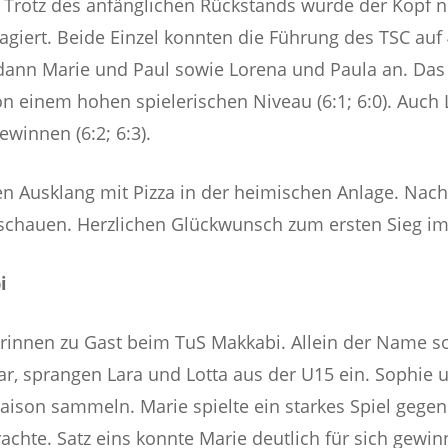
. Trotz des anfänglichen Rückstands wurde der Kopf 
agiert. Beide Einzel konnten die Führung des TSC auf 4
n dann Marie und Paul sowie Lorena und Paula an. Das
 einem hohen spielerischen Niveau (6:1; 6:0). Auch 
ewinnen (6:2; 6:3).
ten Ausklang mit Pizza in der heimischen Anlage. Nac
 schauen. Herzlichen Glückwunsch zum ersten Sieg im
i
innen zu Gast beim TuS Makkabi. Allein der Name sor
ar, sprangen Lara und Lotta aus der U15 ein. Sophie 
Saison sammeln. Marie spielte ein starkes Spiel gegen 
chte. Satz eins konnte Marie deutlich für sich gewin