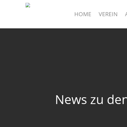
Skip
to
HOME
VEREIN
main
content
News zu den