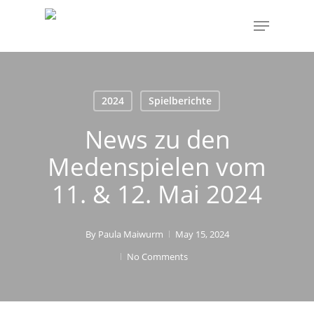
Skip
Menu
to
main
content
2024
Spielberichte
News zu den
Medenspielen vom
11. & 12. Mai 2024
By
Paula Maiwurm
May 15, 2024
No Comments