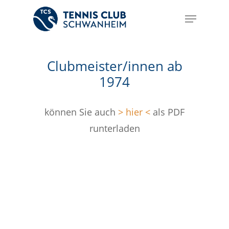
Skip
Menu
to
main
content
Clubmeister/innen ab
1974
können Sie auch
> hier <
als PDF
runterladen
197
197
197
197
197