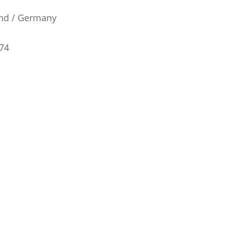
and / Germany
474