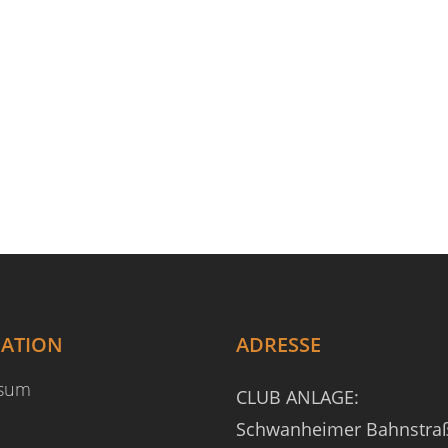
GATION
ADRESSE
ssum
CLUB ANLAGE:
Schwanheimer Bahnstra