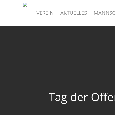
Skip
to
VEREIN
AKTUELLES
MANNSC
main
content
Tag der Off