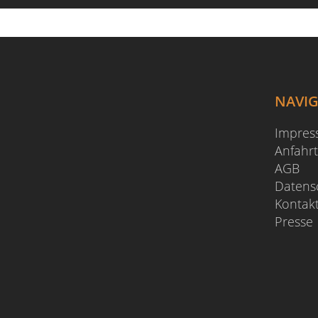
NAVI
Impre
Anfahrt
AGB
Datens
Kontak
Presse