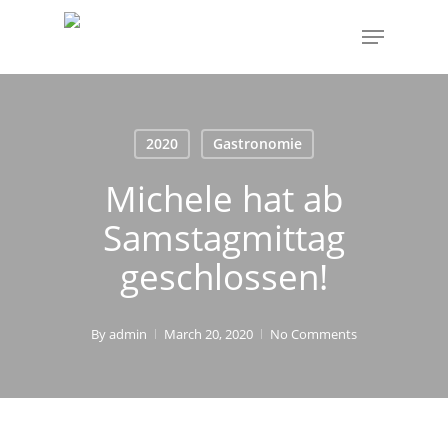
Skip
Menu
to
main
content
2020
Gastronomie
Michele hat ab
Samstagmittag
geschlossen!
By
admin
March 20, 2020
No Comments