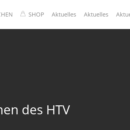
CHEN
SHOP
Aktuelles
Aktuelles
Aktue
men des HTV