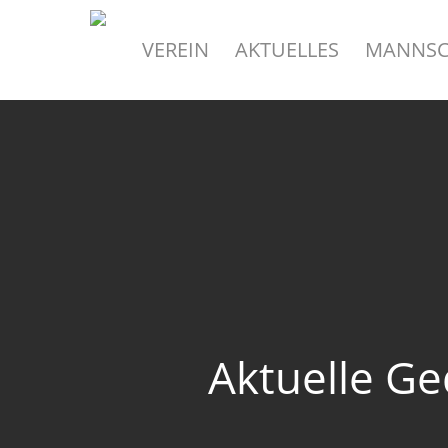
Skip
to
VEREIN
AKTUELLES
MANNSC
main
content
Aktuelle G