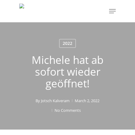
Skip
Menu
to
main
content
2022
Michele hat ab
sofort wieder
geöffnet!
By
Jotsch Kalveram
March 2, 2022
No Comments