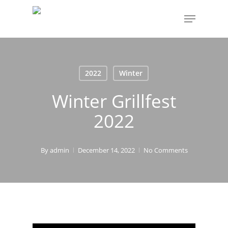
Skip
Menu
to
main
content
2022
Winter
Winter Grillfest
2022
By
admin
December 14, 2022
No Comments