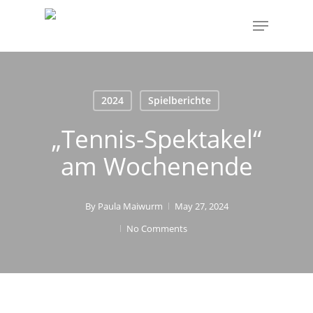
Skip
Menu
to
main
content
2024
Spielberichte
„Tennis-Spektakel“
am Wochenende
By
Paula Maiwurm
May 27, 2024
No Comments