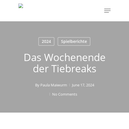
Skip
Menu
to
main
content
2024
Spielberichte
Das Wochenende
der Tiebreaks
By
Paula Maiwurm
June 17, 2024
No Comments