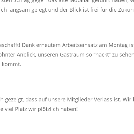
sten Schlag gegen das alte Mobiliar geführt haben, w
ch langsam gelegt und der Blick ist frei für die Zuku
geschafft! Dank erneutem Arbeitseinsatz am Montag ist
ohnter Anblick, unseren Gastraum so “nackt” zu sehen
zt kommt.
ch gezeigt, dass auf unsere Mitglieder Verlass ist. Wi
 viel Platz wir plötzlich haben!