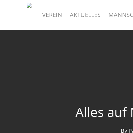
Skip
to
VEREIN
AKTUELLES
MANNSC
main
content
Alles auf 
By
P