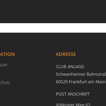
GATION
ADRESSE
ssum
CLUB ANLAGE:
Schwanheimer Bahnstra
60529 Frankfurt am Main
chutz
t
POST ANSCHRIFT
Völkinger Weg 62