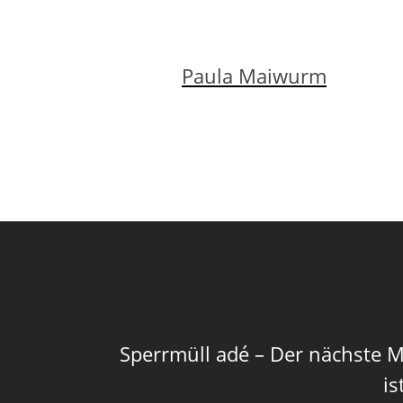
Paula Maiwurm
Sperrmüll adé – Der nächste M
is