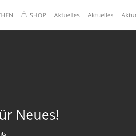
CHEN
SHOP
Aktuelles
Aktuelles
Aktue
 für Neues!
ts