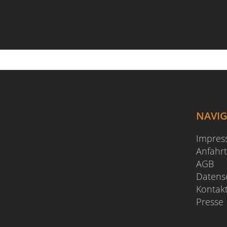
NAVI
Impre
Anfahrt
AGB
Datens
Kontak
Presse