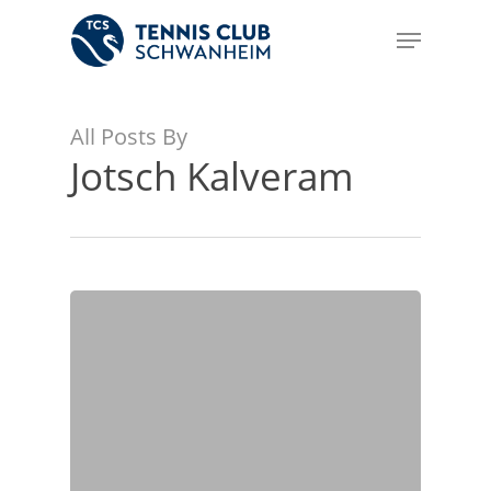
Skip
Menu
to
Close
main
Menu
content
All Posts By
Jotsch Kalveram